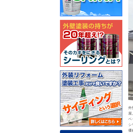
外
屋
ベ
シ
優