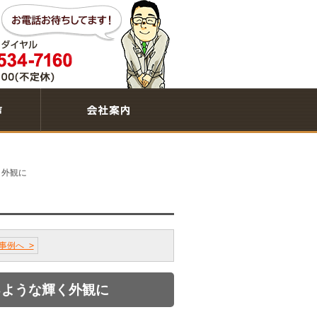
く外観に
事例へ >
るような輝く外観に