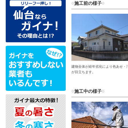
♢施工前の様子♢
建物全体が経年劣化により色あせ・
が目立ちます。
♢施工中の様子♢