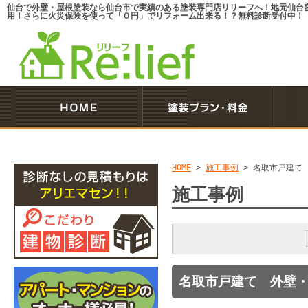
仙台で外壁・屋根塗装なら仙台市で実績のある塗装専門店リリーフへ！地元仙台
用！さらに火災保険を使って「０円」でリフォーム出来る！？無料診断受付中！
HOME
>
施工事例
>
名取市戸建て
施工事例
名取市戸建て 外壁