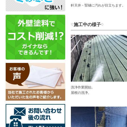
軒天井・竪樋に汚れが目立ちます。
♢施工中の様子♢
洗浄作業開始。
屋根の洗浄。