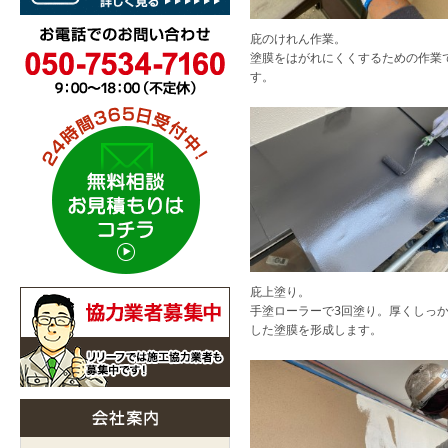
庇のけれん作業。
塗膜をはがれにくくするための作業
す。
庇上塗り。
手塗ローラーで3回塗り。厚くしっ
した塗膜を形成します。