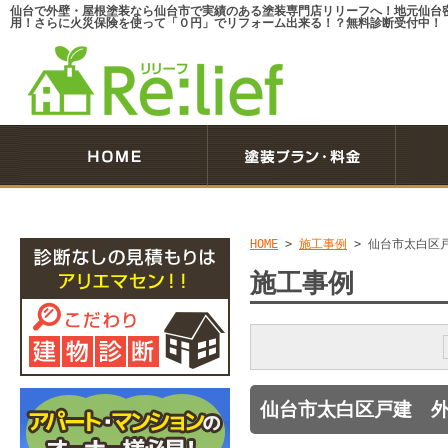
仙台で外壁・屋根塗装なら仙台市で実績のある塗装専門店リリーフへ！地元仙台
用！さらに火災保険を使って「０円」でリフォーム出来る！？無料診断受付中！
HOME
>
施工事例
>
仙台市太白区
施工事例
仙台市太白区戸建 