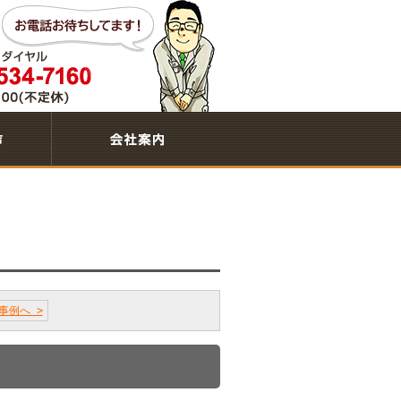
事例へ >