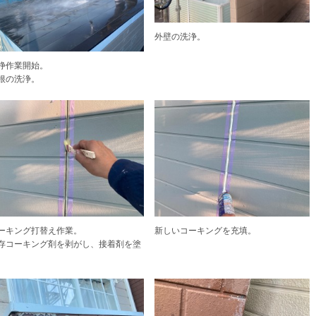
外壁の洗浄。
浄作業開始。
根の洗浄。
ーキング打替え作業。
新しいコーキングを充填。
存コーキング剤を剥がし、接着剤を塗
。