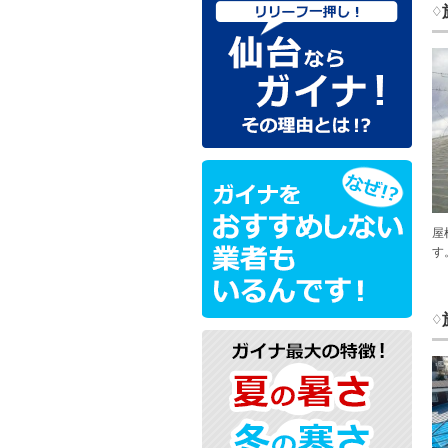
♢
屋
す
♢