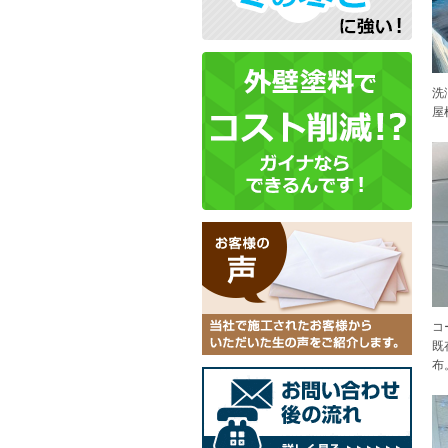
洗
屋
コ
既
布