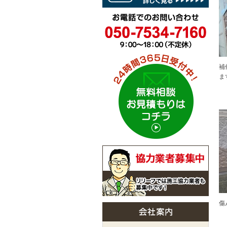
補
ま
傷