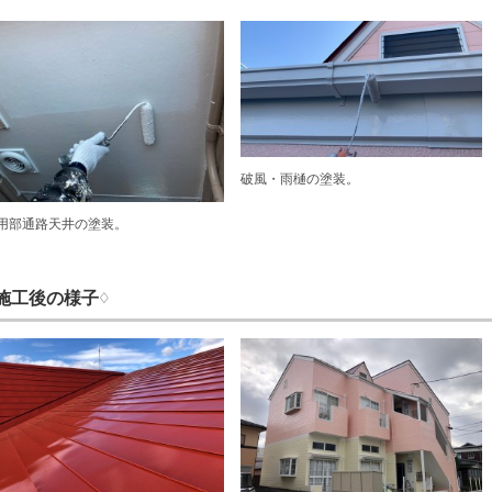
破風・雨樋の塗装。
用部通路天井の塗装。
施工後の様子♢