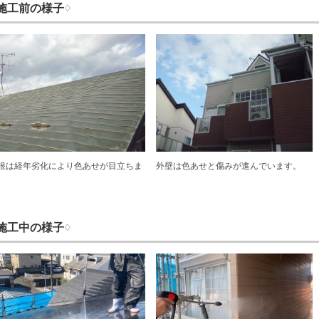
施工前の様子♢
根は経年劣化により色あせが目立ちま
外壁は色あせと傷みが進んでいます。
。
施工中の様子♢