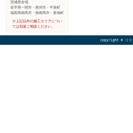
宮城県全域
岩手県一関市・奥州市・平泉町
福島県相馬市・南相馬市・新地町
※上記以外の施工エリアについ
ては別途ご相談ください。
copyright © リリ